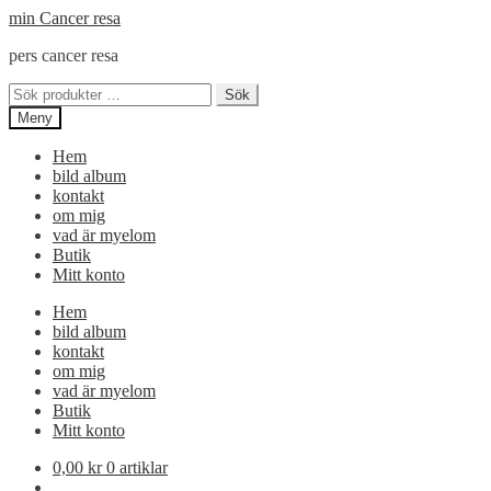
Hoppa
Hoppa
min Cancer resa
till
till
pers cancer resa
navigering
innehåll
Sök
Sök
efter:
Meny
Hem
bild album
kontakt
om mig
vad är myelom
Butik
Mitt konto
Hem
bild album
kontakt
om mig
vad är myelom
Butik
Mitt konto
0,00
kr
0 artiklar