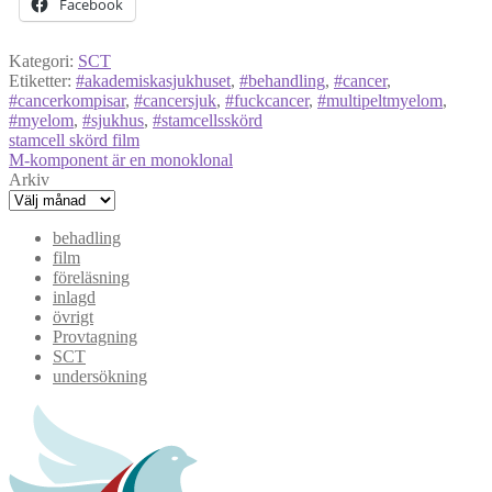
Facebook
Kategori:
SCT
Etiketter:
#akademiskasjukhuset
,
#behandling
,
#cancer
,
#cancerkompisar
,
#cancersjuk
,
#fuckcancer
,
#multipeltmyelom
,
#myelom
,
#sjukhus
,
#stamcellsskörd
Inläggsnavigering
Föregående
stamcell skörd film
inlägg:
Nästa
M-komponent är en monoklonal
inlägg:
Arkiv
behadling
film
föreläsning
inlagd
övrigt
Provtagning
SCT
undersökning