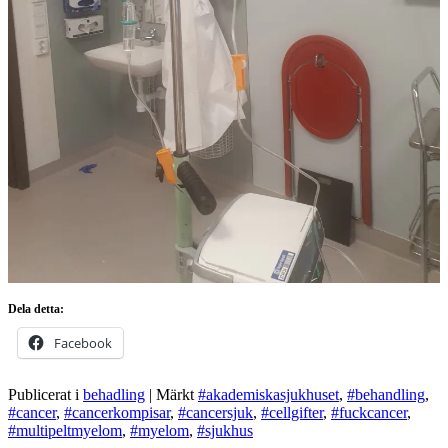
Dela detta:
Facebook
Publicerat i
behadling
|
Märkt
#akademiskasjukhuset
,
#behandling
,
#cancer
,
#cancerkompisar
,
#cancersjuk
,
#cellgifter
,
#fuckcancer
,
#multipeltmyelom
,
#myelom
,
#sjukhus