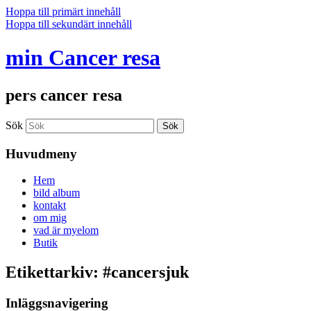
Hoppa till primärt innehåll
Hoppa till sekundärt innehåll
min Cancer resa
pers cancer resa
Sök
Huvudmeny
Hem
bild album
kontakt
om mig
vad är myelom
Butik
Etikettarkiv:
#cancersjuk
Inläggsnavigering