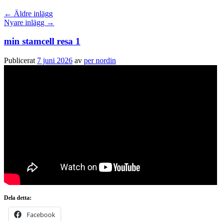
←
Äldre inlägg
Nyare inlägg
→
min stamcell resa 1
Publicerat
7 juni 2026
av
per nordin
Dela detta:
Facebook