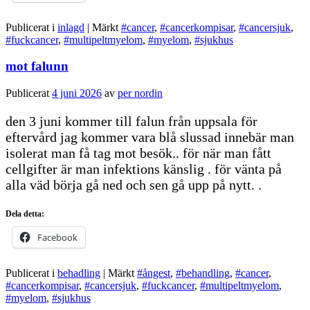
Publicerat i
inlagd
|
Märkt
#cancer
,
#cancerkompisar
,
#cancersjuk
,
#fuckcancer
,
#multipeltmyelom
,
#myelom
,
#sjukhus
mot falunn
Publicerat
4 juni 2026
av
per nordin
den 3 juni kommer till falun från uppsala för
eftervård jag kommer vara blå slussad innebär man
isolerat man få tag mot besök.. för när man fått
cellgifter är man infektions känslig . för vänta på
alla väd börja gå ned och sen gå upp på nytt. .
Dela detta:
Facebook
Publicerat i
behadling
|
Märkt
#ångest
,
#behandling
,
#cancer
,
#cancerkompisar
,
#cancersjuk
,
#fuckcancer
,
#multipeltmyelom
,
#myelom
,
#sjukhus