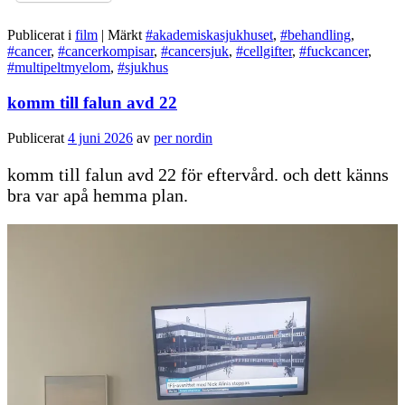
Publicerat i
film
|
Märkt
#akademiskasjukhuset
,
#behandling
,
#cancer
,
#cancerkompisar
,
#cancersjuk
,
#cellgifter
,
#fuckcancer
,
#multipeltmyelom
,
#sjukhus
komm till falun avd 22
Publicerat
4 juni 2026
av
per nordin
komm till falun avd 22 för eftervård. och dett känns
bra var apå hemma plan.