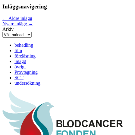
Inläggsnavigering
←
Äldre inlägg
Nyare inlägg
→
Arkiv
behadling
film
föreläsning
inlagd
övrigt
Provtagning
SCT
undersökning