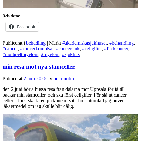
Dela detta:
Facebook
Publicerat i
behadling
|
Märkt
#akademiskasjukhuset
,
#behandling
,
#cancer
,
#cancerkompisar
,
#cancersjuk
,
#cellgifter
,
#fuckcancer
,
#multipeltmyelom
,
#myelom
,
#sjukhus
min resa mot nya stamceller.
Publicerat
2 juni 2026
av
per nordin
den 2 juni börja bussa resa från dalarna mot Uppsala för få till
backar min stamceller. och ska först cellgifter. För slå ut cancer
celler. . först ska få en pickline in satt. för . utomfall jag böver
läkaermedel om jag skulle blir dålig.