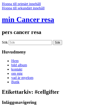
Hoppa till primärt innehåll
Hoppa till sekundärt innehåll
min Cancer resa
pers cancer resa
Sök
Huvudmeny
Hem
bild album
kontakt
om mig
vad är myelom
Butik
Etikettarkiv:
#cellgifter
Inläggsnavigering