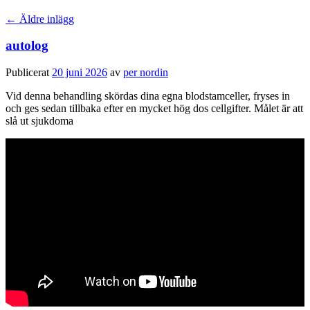
←
Äldre inlägg
autolog
Publicerat
20 juni 2026
av
per nordin
Vid denna behandling skördas dina egna blodstamceller, fryses in
och ges sedan tillbaka efter en mycket hög dos cellgifter. Målet är att
slå ut sjukdoma