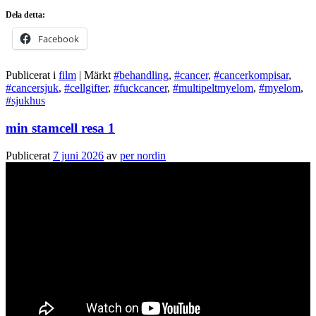
Dela detta:
Facebook
Publicerat i
film
|
Märkt
#behandling
,
#cancer
,
#cancerkompisar
,
#cancersjuk
,
#cellgifter
,
#fuckcancer
,
#multipeltmyelom
,
#myelom
,
#sjukhus
min stamcell resa 1
Publicerat
7 juni 2026
av
per nordin