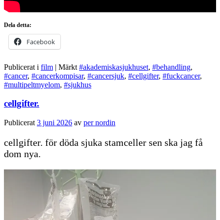
Dela detta:
Facebook
Publicerat i
film
|
Märkt
#akademiskasjukhuset
,
#behandling
,
#cancer
,
#cancerkompisar
,
#cancersjuk
,
#cellgifter
,
#fuckcancer
,
#multipeltmyelom
,
#sjukhus
cellgifter.
Publicerat
3 juni 2026
av
per nordin
cellgifter. för döda sjuka stamceller sen ska jag få
dom nya.