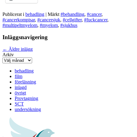
Publicerat i
behadling
|
Märkt
#behandling
,
#cancer
,
#cancerkompisar
,
#cancersjuk
,
#cellgifter
,
#fuckcancer
,
#multipeltmyelom
,
#myelom
,
#sjukhus
Inläggsnavigering
←
Äldre inlägg
Arkiv
behadling
film
föreläsning
inlagd
övrigt
Provtagning
SCT
undersökning