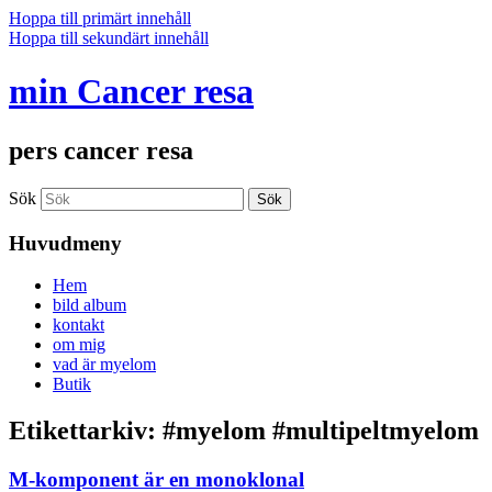
Hoppa till primärt innehåll
Hoppa till sekundärt innehåll
min Cancer resa
pers cancer resa
Sök
Huvudmeny
Hem
bild album
kontakt
om mig
vad är myelom
Butik
Etikettarkiv:
#myelom #multipeltmyelom
M-komponent är en monoklonal