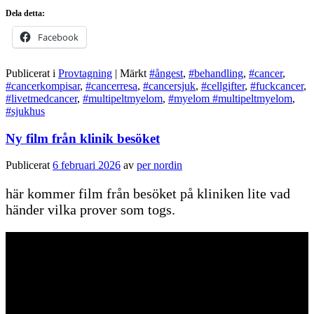
Dela detta:
Facebook
Publicerat i
Provtagning
|
Märkt
#ångest
,
#behandling
,
#cancer
,
#cancerkompisar
,
#cancerresa
,
#cancersjuk
,
#cellgifter
,
#fuckcancer
,
#livetmedcancer
,
#multipeltmyelom
,
#myelom #multipeltmyelom
,
#sjukhus
Ny film från klinik besöket
Publicerat
6 februari 2026
av
per nordin
här kommer film från besöket på kliniken lite vad
händer vilka prover som togs.