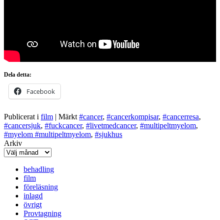
Dela detta:
Facebook
Publicerat i
film
|
Märkt
#cancer
,
#cancerkompisar
,
#cancerresa
,
#cancersjuk
,
#fuckcancer
,
#livetmedcancer
,
#multipeltmyelom
,
#myelom #multipeltmyelom
,
#sjukhus
Arkiv
behadling
film
föreläsning
inlagd
övrigt
Provtagning